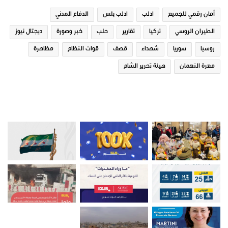
في "تقارير"
في "تقارير"
أمان رقمي للجميع
ادلب
ادلب بلس
الدفاع المدني
الطيران الروسي
تركيا
تقارير
حلب
خبر وصورة
ديجتال نيوز
روسيا
سوريا
شهداء
قصف
قوات النظام
مظاهرة
معرة النعمان
هيئة تحرير الشام
مشروبات رمضانية في ريف ادلب
14 ديسمبر، 2018
في "تقارير"
صور من ادلب
تقارير