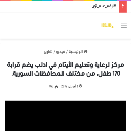
#ارفع_علم_ثورتك: رمز النضال ووحدة الهدف
القائمة
الرئيسية
/
فيديو
/
تقارير
مركز لرعاية وتعليم الأيتام في ادلب يضم قرابة
170 طفل، من مختلف المحافظات السورية.
3 أبريل، 2019
168