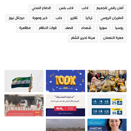
أمان رقمي للجميع
ادلب
ادلب بلس
الدفاع المدني
الطيران الروسي
تركيا
تقارير
حلب
خبر وصورة
ديجتال نيوز
روسيا
سوريا
شهداء
قصف
قوات النظام
مظاهرة
معرة النعمان
هيئة تحرير الشام
صور من ادلب