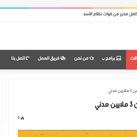
امل محرر من قوات نظام الأسد
لات
برامج
من نحن
فريق العمل
اتصل بنا
دني
ني
0