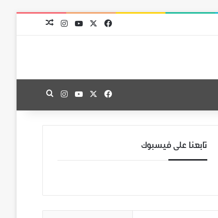
‫X
فيسبوك
‫YouTube
انستقرام
مقال عشوائي
‫X
فيسبوك
‫YouTube
انستقرام
بحث عن
تابعنا على فيسبوك