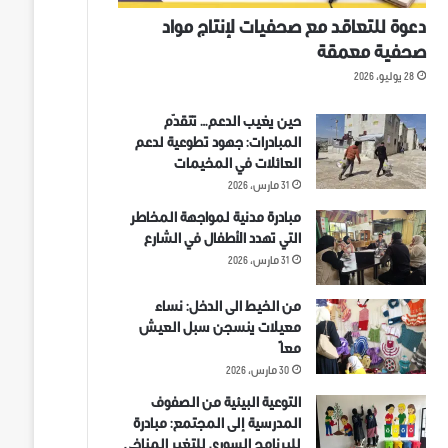
دعوة للتعاقد مع صحفيات لإنتاج مواد
صحفية معمقة
28 يوليو، 2026
حين يغيب الدعم… تتقدّم
المبادرات: جهود تطوعية لدعم
العائلات في المخيمات
31 مارس، 2026
مبادرة مدنية لمواجهة المخاطر
التي تهدد الأطفال في الشارع
31 مارس، 2026
من الخيط الى الدخل: نساء
معيلات ينسجن سبل العيش
معاً
30 مارس، 2026
التوعية البيئية من الصفوف
المدرسية إلى المجتمع: مبادرة
للبرنامج السوري للتغير المناخي