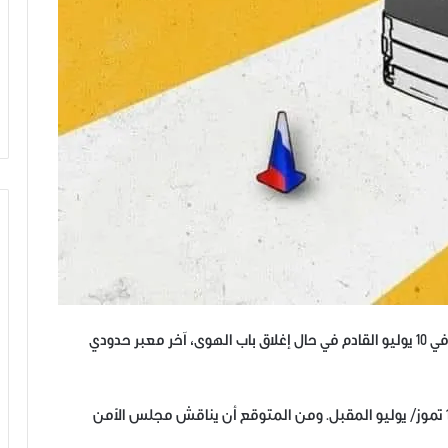
يتجه ملايين السوريين في إدلب إلى كارثة إنسانية كبيرة في 10 يوليو القادم في حال إغلاق باب الهوى، آخر معبر حدودي
ينتهي سريان آلية نقل المساعدات عبر حدود سوريا في 10 تموز/ يوليو المقبل. ومن المتوقع أن يناقش مجلس الأمن