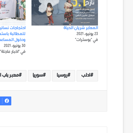
المعابر شريان الحياة
احتجاجات نسائية
23 يونيو، 2021
للمطالبة باستم
في "بوسترات"
ودخول المساعدات
30 يونيو، 2021
في "اخبار عاجلة"
ادلب
روسيا
سوريا
معبر باب 
ف