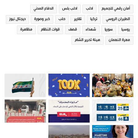
في "تقارير"
في "تقارير"
أمان رقمي للجميع
ادلب
ادلب بلس
الدفاع المدني
الطيران الروسي
تركيا
تقارير
حلب
خبر وصورة
ديجتال نيوز
روسيا
سوريا
شهداء
قصف
قوات النظام
مظاهرة
معرة النعمان
هيئة تحرير الشام
مشروبات رمضانية في ريف ادلب
14 ديسمبر، 2018
في "تقارير"
صور من ادلب
تقارير