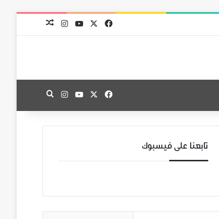
‫X
فيسبوك
‫YouTube
انستقرام
مقال عشوائي
‫X
فيسبوك
‫YouTube
انستقرام
بحث عن
تابعنا على فيسبوك