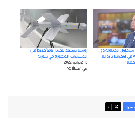
 سيحاول الحيلولة دون
روسيا تستعد لاختبار نوعاً جديداً من
في أوكرانيا بـ”رد لم
المسيرات المطورة في سورية
يخهم”
18 فبراير، 2022
في "مقالات"
يسبوك
‫X