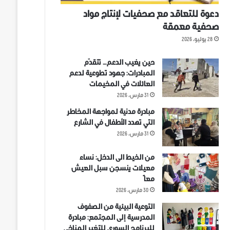
دعوة للتعاقد مع صحفيات لإنتاج مواد
صحفية معمقة
28 يوليو، 2026
حين يغيب الدعم… تتقدّم
المبادرات: جهود تطوعية لدعم
العائلات في المخيمات
31 مارس، 2026
مبادرة مدنية لمواجهة المخاطر
التي تهدد الأطفال في الشارع
31 مارس، 2026
من الخيط الى الدخل: نساء
معيلات ينسجن سبل العيش
معاً
30 مارس، 2026
التوعية البيئية من الصفوف
المدرسية إلى المجتمع: مبادرة
للبرنامج السوري للتغير المناخي