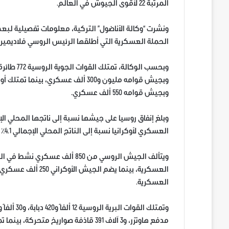
المرتبة 22 لأقوى الجيوش في العالم.
ونشرت “وكالة الأناضول” التركية، معلومات تفصيلية لبعض
الحملة العسكرية التي أطلقها الرئيس الروسي فلاديمير
وبجيش قوامه 550 ألف عسكري.
العسكري لأوكرانيا نسبة إلى الناتج المحلي الإجمالي 4.1٪ في عام 2021، بقيمة 5.9 مليارات دولار.
العسكرية.