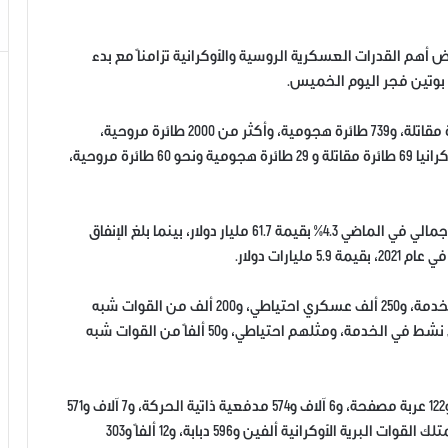
 أهم القدرات العسكرية الروسية والأوكرانية تزامناً مع بدء
 بوتين فجر اليوم الخميس.
وبحسب الوكالة، تمتلك القوات الجوية الروسية 772 طائرة مقاتلة، و739 طائرة هجومية، وأكثر من 2000 طائرة مروحية،
وبجيش قوامه مليون و300 ألف عسكري، بينما تمتلك أوكرانيا 69 طائرة مقاتلة و 29 طائرة هجومية ونحو 60 طائرة مروحية،
وبلغ إنفاق روسيا على جيشها نسبة إلى ناتجها المحلي الإجمالي في الماضي 4.3% بقيمة 61.7 مليار دولار، بينما بلغ الإنفاق
ويتألف الجيش الروسي من 850 ألف عسكري نشط في الخدمة، و250 ألف عسكري احتياطي، و200 ألف من القوات شبه
العسكرية، بينما يضم الجيش الأوكراني 250 ألف عسكري نشط في الخدمة، ومثلهم احتياطي، و50 ألفاً من القوات شبه
وتمتلك القوات البرية الروسية 12 ألفاً و420 دبابة، و30 ألفاً و122 عربة مصفحة، و6 آلاف و574 مدفعية ذاتية الحركة، و7 آلاف و571
مدفع هاوتزر، و3 آلاف 391 قاذفة صواريخ متحركة، بينما تمتلك القوات البرية الأوكرانية ألفين و596 دبابة، و12 ألفاً و303