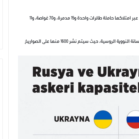
وتتفوق روسيا على أوكرانيا في سلاح البحرية على أوكرانيا عبر امتلاكها حاملة طائرات واحدة و15 مدمرة، و70 غواصة، و11
وتشير التقديرات إلى وجود 4 آلاف و490 رأساً حربياً في الترسانة النووية الروسية، حيث سيتم نشر 1600 منها على الصواريخ