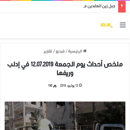
جبل زين العابدين محرر من قوات النظام وميليشياته
القائمة
الرئيسية
/
فيديو
/
تقارير
ملخص أحداث يوم الجمعة 12.07.2019 في إدلب
وريفها
12 يوليو، 2019
196