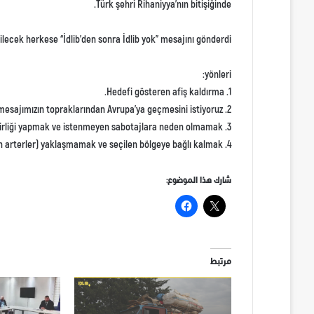
Türk şehri Rihaniyya’nın bitişiğinde.
ecek herkese “İdlib’den sonra İdlib yok” mesajını gönderdi.
yönleri:
1. Hedefi gösteren afiş kaldırma.
2. Türkler düşman değil, mesajımızın topraklarından Avrupa’ya geçmesini istiyoruz.
3. Tüm gruplarla işbirliği yapmak ve istenmeyen sabotajlara neden olmamak.
4. İnsani geçişlere (ağrıyı hafifletmek için arterler) yaklaşmamak ve seçilen bölgeye bağlı kalmak.
شارك هذا الموضوع:
مرتبط