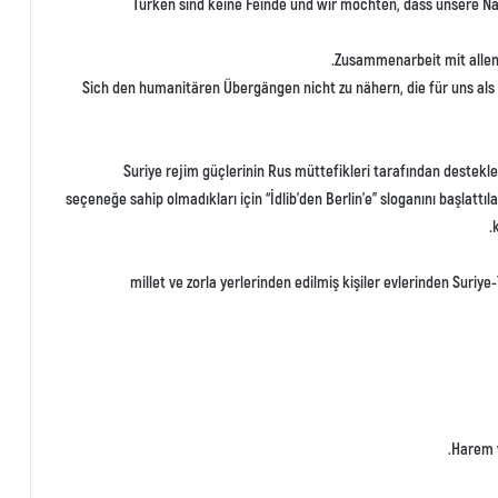
2- Türken sind keine Feinde und wir möchten, dass unsere
4- Sich den humanitären Übergängen nicht zu nähern, die für uns als
Suriye rejim güçlerinin Rus müttefikleri tarafından desteklen
seçeneğe sahip olmadıkları için “İdlib’den Berlin’e” sloganını başlattıla
millet ve zorla yerlerinden edilmiş kişiler evlerinden Suriye
Harem 