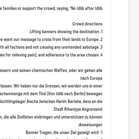
milies or support the crowd, saying, “No Idlib after Idlib.”
Crowd directions:
1. Lifting banners showing the destination.
2. The Turks are not enemies, we want our message to cross from their lands to Europe.
3. Cooperating with all factions and not causing any unintended sabotage.
4. Not to approach the humanitarian crossings (the arteries for relieving pain), and adherence to the area chosen.
ässern und seinen chemischen Waffen, oder wir gehen alle
nach Europa
lassen. Wir haben nur die Grenzen, wir werden uns in einer
chenmenge mit dem Titel (Von Idlib nach Berlin) bewegen.
üchtlingslager Aischa zwischen Harim Barisha, dass an die
Stadt Rihaniyya Angrenzend.
n, die alle Zivillisten einbringen und unterstützen zu können.
Anweisungen:
1- Banner Tragen, die unser Ziel gezeigt wird