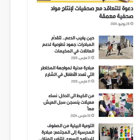
دعوة للتعاقد مع صحفيات لإنتاج مواد
صحفية معمقة
28 يوليو، 2026
حين يغيب الدعم… تتقدّم
المبادرات: جهود تطوعية لدعم
العائلات في المخيمات
31 مارس، 2026
مبادرة مدنية لمواجهة المخاطر
التي تهدد الأطفال في الشارع
31 مارس، 2026
من الخيط الى الدخل: نساء
معيلات ينسجن سبل العيش
معاً
30 مارس، 2026
التوعية البيئية من الصفوف
المدرسية إلى المجتمع: مبادرة
للبرنامج السوري للتغير المناخي