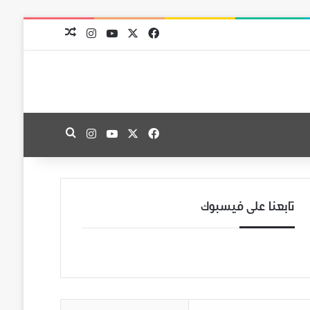
‫X
فيسبوك
‫YouTube
انستقرام
مقال عشوائي
‫X
فيسبوك
‫YouTube
انستقرام
بحث عن
تابعنا على فيسبوك