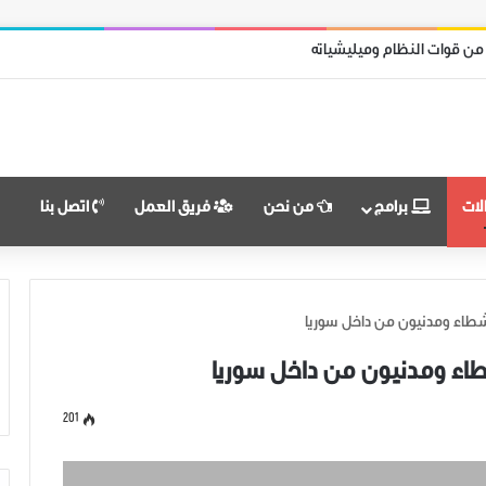
امل محرر من قوات نظام الأسد
لات
برامج
من نحن
فريق العمل
اتصل بنا
شطاء ومدنيون من داخل سوريا
طاء ومدنيون من داخل سوريا
201