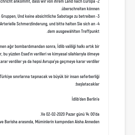
 Nachricht ankommt, dass wir von ihrem Land nach Europa
überschreiten können.
3- Zusammenarbeit mit allen Gruppen, Und keine absichtliche Sabotage zu betreiben.
 Arterielle Schmerzlinderung, und bitte halten Sie sich an
dem ausgewählten Treffpunkt.
en ağır bombardımandan sonra, İdlib valiliği halkı artık bir
r, bu yüzden Esad’ın varilleri ve kimyasal silahlarıyla ölmeye
karar verdiler ya da hepsi Avrupa’ya geçmeye karar verdiler.
-Türkiye sınırlarına taşınacak ve büyük bir insan seferberliği
başlatacaklar:
İdlib’den Berlin’e
Ve 02-02-2020 Pazar günü 14: 00’da.
ve Barisha arasında, Müminlerin kampından Aisha Anneden.