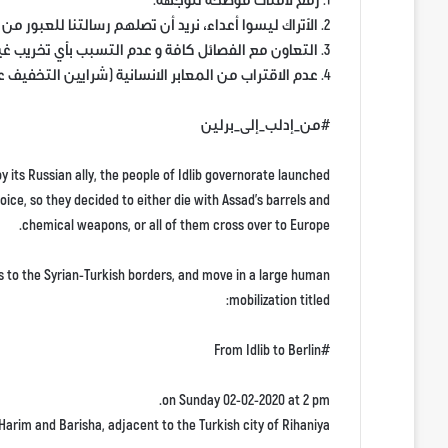
1. رفع لافتات موضحة للوجهة.
2. الأتراك ليسوا أعداء، نريد أن تصلهم رسالتنا للعبور من أراضيهم الى أوربا.
3. التعاون مع الفصائل كافة و عدم التسبب بأي تخريب غير مقصود.
4. عدم الاقتراب من المعابر الانسانية (شرايين التخفيف عن الألم) ، و الالتزام بالمنطقة التي تم اختيارها.
#من_إدلب_إلى_برلين
y its Russian ally, the people of Idlib governorate launched
ice, so they decided to either die with Assad’s barrels and
chemical weapons, or all of them cross over to Europe.
s to the Syrian-Turkish borders, and move in a large human
mobilization titled:
#From Idlib to Berlin
on Sunday 02-02-2020 at 2 pm.
m and Barisha, adjacent to the Turkish city of Rihaniya.