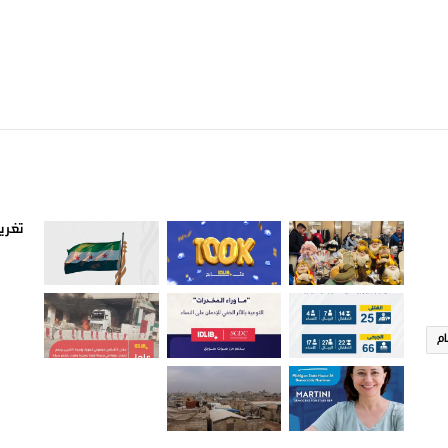
صور من ادلب
أتبع
تغريد
ام