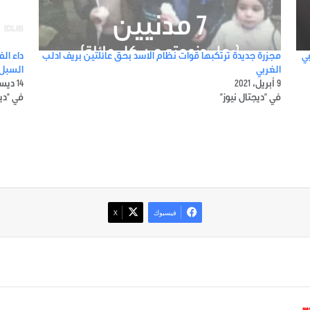
مجزرة جديدة ترتكبها قوات نظام الاسد بحق عائلتين بريف ادلب
داء ال
الغربي
السبل 
9 أبريل، 2021
14 ديسمبر، 2018
في "ديجتال نيوز"
في "ديج
فيسبوك
‫X
*