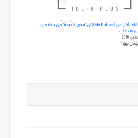
فقاع يأكل من أجساد الطفلتان “هدى، خديجة” من بلدة خان
بريف ادلب
تال نيوز"