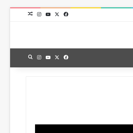
‫X
فيسبوك
‫YouTube
انستقرام
مقال عشوائي
‫X
فيسبوك
‫YouTube
انستقرام
بحث عن