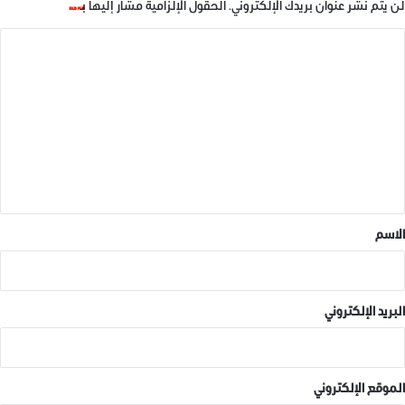
في "ديجتال نيوز"
في "ديجتال نيوز"
لن يتم نشر عنوان بريدك الإلكتروني.
الحقول الإلزامية مشار إليها بـ
*
ا
ل
ت
ع
مسابقة أدبية في جامعة ادلب
14 ديسمبر، 2018
ل
في "ديجتال نيوز"
ي
ق
*
الاسم
ديجتال نيوز
البريد الإلكتروني
الموقع الإلكتروني