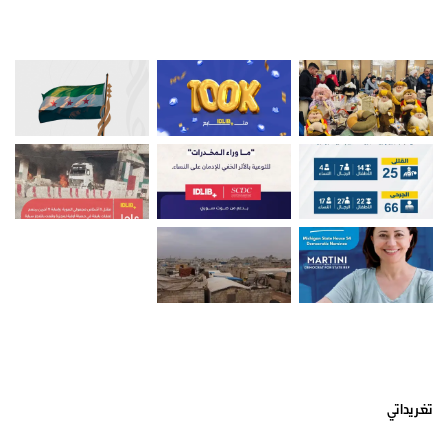
صور من ادلب
أتبعني على تويتر
تغريداتي