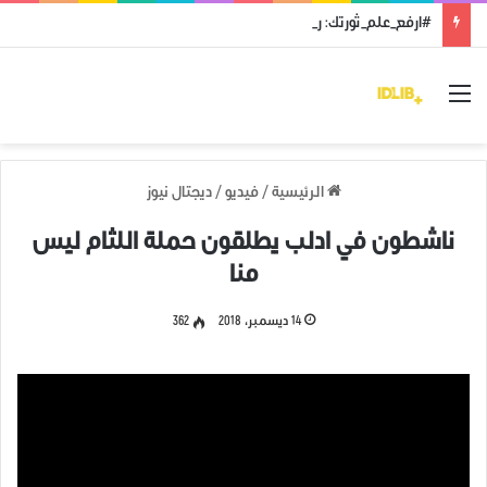
#ارفع_علم_ثورتك: رمز النضال ووحدة الهدف
القائمة
الرئيسية
/
فيديو
/
ديجتال نيوز
ناشطون في ادلب يطلقون حملة اللثام ليس
منا
14 ديسمبر، 2018
362