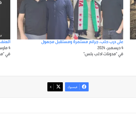
على درب حلب، جرائم مستمرة ومستقبل مجهول
العنف 
4 ديسمبر، 2024
4 مارس، 2025
في "مدونات ادلب بلس"
في "مق
فيسبوك
‫X
صور من ادلب
أتبع