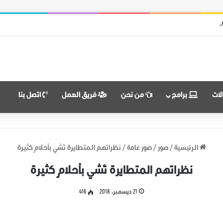
من قوات النظام وميليشياته
لات
برامج
من نحن
فريق العمل
اتصل بنا
الرئيسية
/
صور
/
صور عامة
/
نظراتهم المتطايرة تَشي بأحلامٍ كثيرة
نظراتهم المتطايرة تَشي بأحلامٍ كثيرة
21 ديسمبر، 2018
416