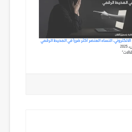
الالكتروني، النساء العنصر أكثر ضرراً في المحيط الرقمي
الات"
ني على تويتر