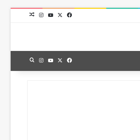
‫X
فيسبوك
‫YouTube
انستقرام
مقال عشوائي
‫X
فيسبوك
‫YouTube
انستقرام
بحث عن