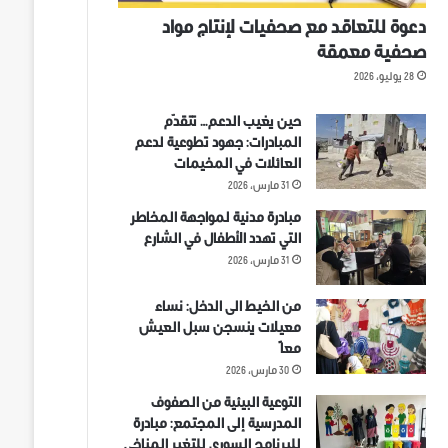
دعوة للتعاقد مع صحفيات لإنتاج مواد
صحفية معمقة
28 يوليو، 2026
حين يغيب الدعم… تتقدّم
المبادرات: جهود تطوعية لدعم
العائلات في المخيمات
31 مارس، 2026
مبادرة مدنية لمواجهة المخاطر
التي تهدد الأطفال في الشارع
31 مارس، 2026
من الخيط الى الدخل: نساء
معيلات ينسجن سبل العيش
معاً
30 مارس، 2026
التوعية البيئية من الصفوف
المدرسية إلى المجتمع: مبادرة
للبرنامج السوري للتغير المناخي