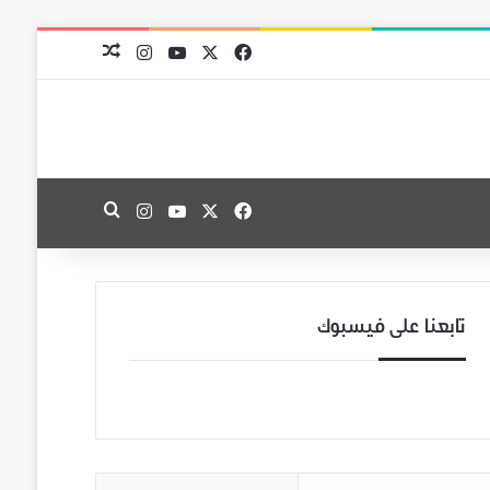
‫X
فيسبوك
‫YouTube
انستقرام
مقال عشوائي
‫X
فيسبوك
‫YouTube
انستقرام
بحث عن
تابعنا على فيسبوك