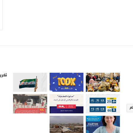
صور من ادلب
أتبع
تغريد
ام