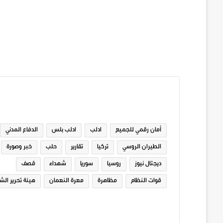
الوسوم
أمان رقمي للجميع
ادلب
ادلب بلس
الدفاع المدني
الطيران الروسي
تركيا
تقارير
حلب
خبر وصورة
ديجتال نيوز
روسيا
سوريا
شهداء
قصف
قوات النظام
مظاهرة
معرة النعمان
هيئة تحرير الش