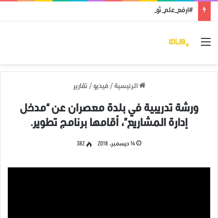
#ارفع_علم_ثورتك: رمز النضال ووحدة الهدف
القائمة
الرئيسية
/
فيديو
/
تقارير
ورشة تدريبية في بلدة معصران عن “مدخل
إدارة المشاريع”، أقامها برنامج تطوير.
14 ديسمبر، 2018
382