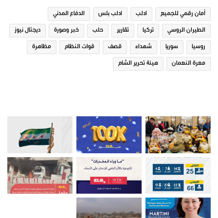
في "تقارير"
في "تقارير"
أمان رقمي للجميع
ادلب
ادلب بلس
الدفاع المدني
الطيران الروسي
تركيا
تقارير
حلب
خبر وصورة
ديجتال نيوز
روسيا
سوريا
شهداء
قصف
قوات النظام
مظاهرة
معرة النعمان
هيئة تحرير الشام
مشروبات رمضانية في ريف ادلب
14 ديسمبر، 2018
في "تقارير"
صور من ادلب
تقارير