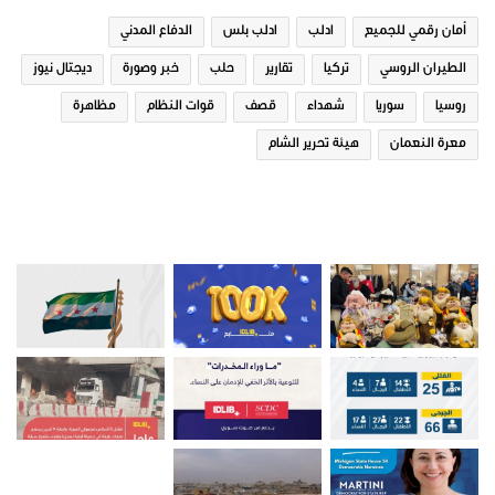
في "تقارير"
في "تقارير"
أمان رقمي للجميع
ادلب
ادلب بلس
الدفاع المدني
الطيران الروسي
تركيا
تقارير
حلب
خبر وصورة
ديجتال نيوز
روسيا
سوريا
شهداء
قصف
قوات النظام
مظاهرة
معرة النعمان
هيئة تحرير الشام
مشروبات رمضانية في ريف ادلب
14 ديسمبر، 2018
في "تقارير"
صور من ادلب
تقارير