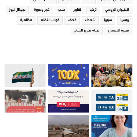
الطيران الروسي
تركيا
تقارير
حلب
خبر وصورة
ديجتال نيوز
روسيا
سوريا
شهداء
قصف
قوات النظام
مظاهرة
معرة النعمان
هيئة تحرير الشام
صور من ادلب
شارك هذا الموضوع: