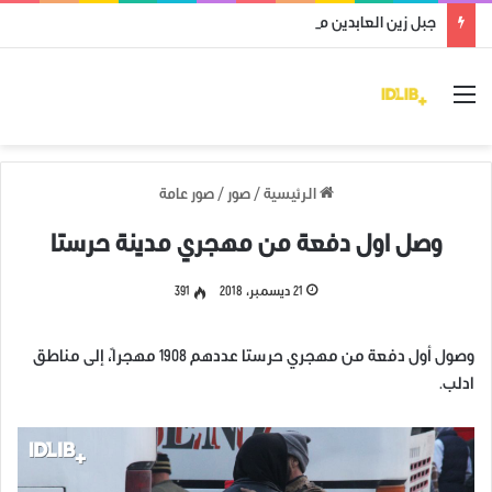
جبل زين العابدين محرر من قوات النظام وميليشياته
القائمة
الرئيسية
/
صور
/
صور عامة
وصل اول دفعة من مهجري مدينة حرستا
21 ديسمبر، 2018
391
وصول أول دفعة من مهجري حرستا عددهم 1908 مهجراً، إلى مناطق
ادلب.