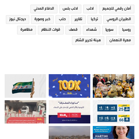
في "صور عامة"
عن قطاع التعليم
17 نوفمبر، 2019
أمان رقمي للجميع
ادلب
ادلب بلس
الدفاع المدني
في "صور"
الطيران الروسي
تركيا
تقارير
حلب
خبر وصورة
ديجتال نيوز
روسيا
سوريا
شهداء
قصف
قوات النظام
مظاهرة
معرة النعمان
هيئة تحرير الشام
شهداء ومصابين نتيجة
صور من ادلب
استهداف الطيران الحربي مدينة
بنش بريف ادلب
11 يناير، 2020
في "صور عامة"
ادلب
ادلب بلس
بنش
تقارير
سوريا
مدينة ادلب
مظاهرة