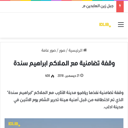
جبل زين العابدين محرر من قوات النظام وميليشياته
القائمة
الرئيسية
/
صور
/
صور عامة
وقفة تضامنية مع الملاكم ابراهيم سندة
21 ديسمبر، 2018
408
وقفة تضامنية نفذها رياضيو مدينة الأتارب مع الملاكم “ابراهيم سندة”
الذي تم اختطافه من قبل أمنية هيئة تحرير الشام يوم الاثنين في
مدينة ادلب.