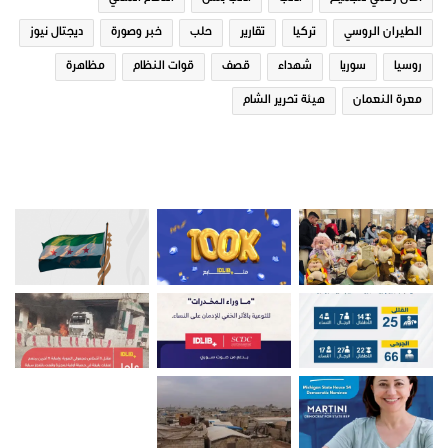
الطيران الروسي
تركيا
تقارير
حلب
خبر وصورة
ديجتال نيوز
روسيا
سوريا
شهداء
قصف
قوات النظام
مظاهرة
معرة النعمان
هيئة تحرير الشام
صور من ادلب