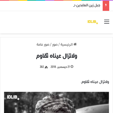
جبل زين العابدين محرر من قوات النظام وميليشياته
القائمة
الرئيسية
/
صور
/
صور عامة
ولاتزال عيناه تُقاوم
21 ديسمبر، 2018
382
ولاتزال عيناه تُقاوم.