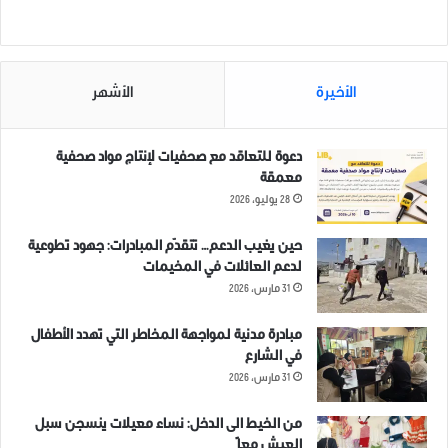
مرتبط
الأخيرة
الأشهر
مقتل 19 مدنياً وإصابة 49 آخرين
الجيش الوطني السوري يدفع
دعوة للتعاقد مع صحفيات لإنتاج مواد صحفية
بمجزرتين في ريف إدلب
بتعزيزات عسكرية جديدة إلى
معمقة
2 ديسمبر، 2019
محافظة ادلب
28 يوليو، 2026
في "مقالات"
4 أكتوبر، 2020
في "مدونات ادلب بلس"
حين يغيب الدعم… تتقدّم المبادرات: جهود تطوعية
لدعم العائلات في المخيمات
31 مارس، 2026
مبادرة مدنية لمواجهة المخاطر التي تهدد الأطفال
في الشارع
إدلب خضرا في عيون أهلها
31 مارس، 2026
17 يونيو، 2021
في "مقالات"
من الخيط الى الدخل: نساء معيلات ينسجن سبل
العيش معاً