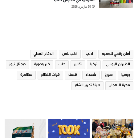
سلوكياً في مدارس حلب
30 مارس، 2026
الوسوم
أمان رقمي للجميع
ادلب
ادلب بلس
الدفاع المدني
الطيران الروسي
تركيا
تقارير
حلب
خبر وصورة
ديجتال نيوز
روسيا
سوريا
شهداء
قصف
قوات النظام
مظاهرة
معرة النعمان
هيئة تحرير الشام
صور من ادلب