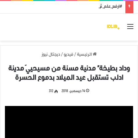
#ارفع_علم_ثورتك: رمز النضال ووحدة الهدف
القائمة
الرئيسية
/
فيديو
/
ديجتال نيوز
وداد بطيخة” مدنية مسنة من مسيحييّ مدينة
ادلب تستقبل عيد الميلاد بدموع الحسرة
14 ديسمبر، 2018
312