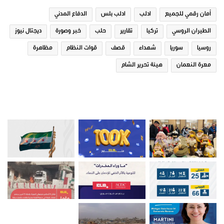
في "ديجتال نيوز"
في "ديجتال نيوز"
أمان رقمي للجميع
ادلب
ادلب بلس
الدفاع المدني
الطيران الروسي
تركيا
تقارير
حلب
خبر وصورة
ديجتال نيوز
روسيا
سوريا
شهداء
قصف
قوات النظام
مظاهرة
معرة النعمان
هيئة تحرير الشام
مسابقة أدبية في جامعة ادلب
14 ديسمبر، 2018
في "ديجتال نيوز"
صور من ادلب
ديجتال نيوز