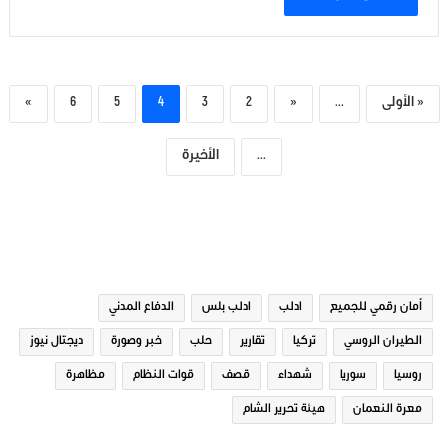
« الأولى
...
«
2
3
4
5
6
»
...
الأخيرة
الوسوم
أمان رقمي للجميع
ادلب
ادلب بلس
الدفاع المدني
الطيران الروسي
تركيا
تقارير
حلب
خبر وصورة
ديجتال نيوز
روسيا
سوريا
شهداء
قصف
قوات النظام
مظاهرة
معرة النعمان
هيئة تحرير الشام