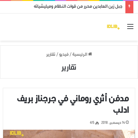
جبل زين العابدين محرر من قوات النظام وميليشياته
القائمة
الرئيسية
/
فيديو
/
تقارير
تقارير
مدفن أثري روماني في جرجناز بريف
ادلب
14 ديسمبر، 2018
415