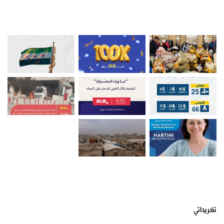
صور من ادلب
أتبعني على تويتر
تغريداتي