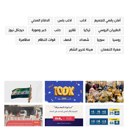
الوسوم
أمان رقمي للجميع
ادلب
ادلب بلس
الدفاع المدني
الطيران الروسي
تركيا
تقارير
حلب
خبر وصورة
ديجتال نيوز
روسيا
سوريا
شهداء
قصف
قوات النظام
مظاهرة
معرة النعمان
هيئة تحرير الشام
صور من ادلب