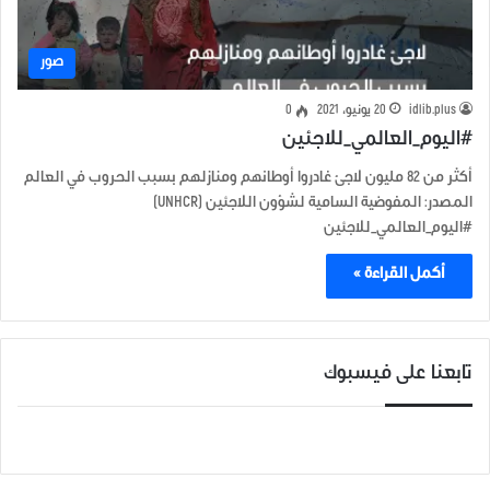
صور
idlib.plus
20 يونيو، 2021
0
#اليوم_العالمي_للاجئين
أكثر من 82 مليون لاجئ غادروا أوطانهم ومنازلهم بسبب الحروب في العالم
المصدر: المفوضية السامية لشؤون اللاجئين (UNHCR)
#اليوم_العالمي_للاجئين
أكمل القراءة »
تابعنا على فيسبوك