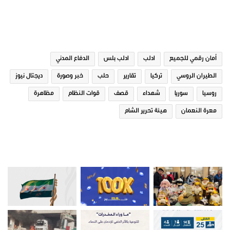
الوسوم
أمان رقمي للجميع
ادلب
ادلب بلس
الدفاع المدني
الطيران الروسي
تركيا
تقارير
حلب
خبر وصورة
ديجتال نيوز
روسيا
سوريا
شهداء
قصف
قوات النظام
مظاهرة
معرة النعمان
هيئة تحرير الشام
صور من ادلب