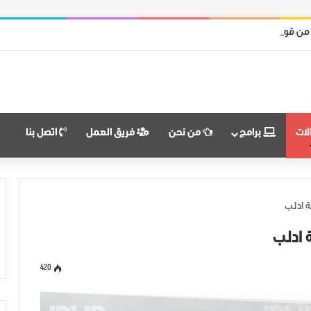
 من قوات النظام وميليشياته
لات
برامج
من نحن
فريق العمل
اتصل بنا
 ادلب
ادلب
420