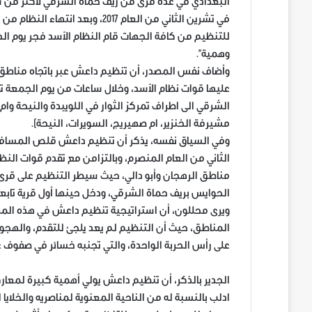
البغدادي في عدة قرى من ريف حماة الشرقي لأكثر من 
في تشرين الثاني من العام 2017،
للتنظيم من كافة الجهات قام النظام الأسد فجر يوم ال
وهمية”.
عليها قوات نظام الأسد، وخلال ساعات من يوم الجمعة 
الشرقي الى اطراف تمركز الثوار في اللويبدة والنيحة وام
مشيرفة الخنزير، ام صهيريج، السويرات، النيحة).
وفي السياق نفسه، يذكر أن تنظيم داعش قلص المسافة ا
الثاني من العام المنصرم، وبالتزامن مع تقدم قوات ال
مناطق الرهجان وأبو دالي، حيث سيطر التنظيم على قر
الحوايس بريف حماة الشرقي، ودخل حينها أول قرية تابعة 
ويرى محللون، أن استراتيجية تنظيم داعش في هذه المر
المناطق، حيث أن التنظيم لم يعد يلجئ للتقدم، والهجوم
على رأس الحربة الواحدة، والتي تجنبه خسائر في صفوف ع
الجدير بالذكر، أن تنظيم داعش يولي أهمية كبيرة لمعار
ادلب بالنسبة له من الناحية المعنوية لمناصريه والخلايا