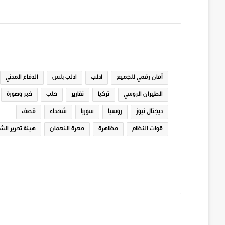
الوسوم
أمان رقمي للجميع
ادلب
ادلب بلس
الدفاع المدني
الطيران الروسي
تركيا
تقارير
حلب
خبر وصورة
ديجتال نيوز
روسيا
سوريا
شهداء
قصف
قوات النظام
مظاهرة
معرة النعمان
هيئة تحرير الش