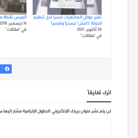
تضرر عوائل المختفيات قسرا لدى تنظيم
العيس نقطة مرا
الدولة “داعش” جسدياً ونفسياً
14 ديسمبر، 2018
30 أكتوبر، 2021
في "مقالات"
في "مقالات"
ف
اترك تعليقاً
لن يتم نشر عنوان بريدك الإلكتروني.
الحقول الإلزامية مشار إليها بـ
ا
ل