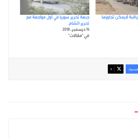
قبة لايمكن تجاوزها
جبهة تحرير سوريا في أول مواجهة مع
تحرير الشام.
14 ديسمبر، 2018
في "مقالات"
يسبوك
‫X
*