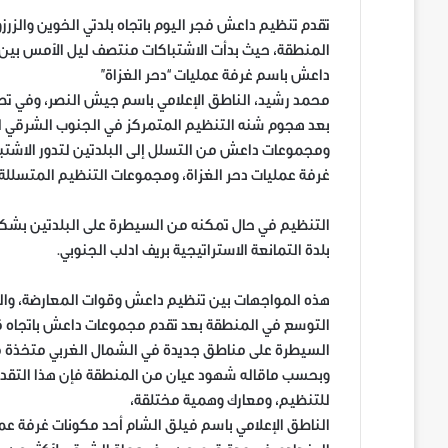
تقدم تنظيم داعش فجر اليوم باتجاه بلدتي الخوين والزر
المنطقة، حيث بدأت الاشتباكات منتصف ليل الأمس بين 
داعش باسم غرفة عمليات “دحر الغزاة”
محمد رشيد، الناطق الإعلامي باسم جيش النصر، وفي تصر
بعد هجوم شنه التنظيم المتمركز في الجنوب الشرقي لبل
ومجموعات داعش من التسلل إلى البلدتين لتدور الاشتب
غرفة عمليات دحر الغزاة، ومجموعات التنظيم المتسللة، 
التنظيم في حال تمكنه من السيطرة على البلدتين بشكل
بلدة التمانعة الاستراتيجية بريف ادلب الجنوبي.
هذه المواجهات بين تنظيم داعش وقوات المعارضة، والد
التوسع في المنطقة بعد تقدم مجموعات داعش باتجاه قر
السيطرة على مناطق جديدة في الشمال الغربي متخذة من
وبحسب ماقاله شهود عيان من المنطقة فإن هذا التقدم 
للتنظيم، ومعارك وهمية مختلقة،
الناطق الإعلامي باسم فيلق الشام أحد مكونات غرفة عمل