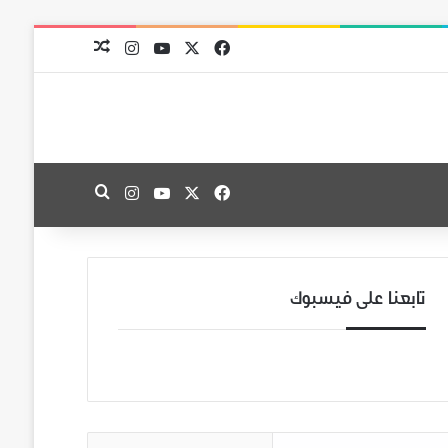
‫X
فيسبوك
‫YouTube
انستقرام
مقال عشوائي
‫X
فيسبوك
‫YouTube
انستقرام
بحث عن
تابعنا على فيسبوك