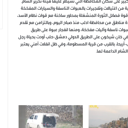
بير على سكان المحافظة التي تسيطر عليها هيئة تحرير الشام.
ية من اغتيالات وتفجيرات بالعبوات الناسفة والسيارات المفخخة
ة فصائل الثورة المنشغلة بمحاور ساخنة مع قوات نظام الأسد،
 مناطق من محافظة ادلب منذ صباح اليوم، وبالتزامن مع تقدم
 عبوات ناسفة وآليات مفخخة، ومنها انفجار عبوة على طريق
 في خان شيخون على الطريق الدولي دمشق-حلب أودت بحياة رجل
ب-أريحا، بالقرب من قرية المسطومة، وفي ظل انفلات أمني يعتبر
لشام الداعمة لها.