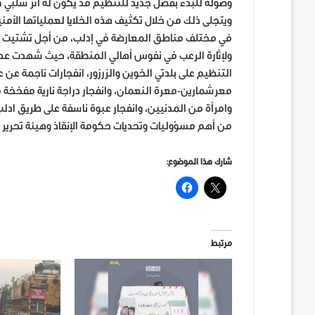
وصوله للبدء بفصل جديد للتنظيم قد يكون له أثر سلبي ك
ويتجلى ذلك من خلال تكثيف هذه الخلايا لعملياتها الأمن
في مختلف مناطق المعارضة في إدلب، من أجل تشتيت قو
ولإثارة الرعب في نفوس أهالي المنطقة، حيث شهدت عدة
التنظيم على بلدتي الخوين والزرزور، انفجارات ناجمة عن
معرشمارين-معرة النعمان، وانفجار دراجة نارية مفخخة
وامرأة من المدنيين، وانفجار عبوة ناسفة على طريق ادل
من أهم مسؤوليات وتحديات حكومة الإنقاذ وهيئة تحرير ا
شارك هذا الموضوع:
مرتبط