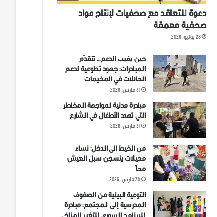
دعوة للتعاقد مع صحفيات لإنتاج مواد
صحفية معمقة
28 يوليو، 2026
حين يغيب الدعم… تتقدّم
المبادرات: جهود تطوعية لدعم
العائلات في المخيمات
31 مارس، 2026
مبادرة مدنية لمواجهة المخاطر
التي تهدد الأطفال في الشارع
31 مارس، 2026
من الخيط الى الدخل: نساء
معيلات ينسجن سبل العيش
معاً
30 مارس، 2026
التوعية البيئية من الصفوف
المدرسية إلى المجتمع: مبادرة
للبرنامج السوري للتغير المناخي