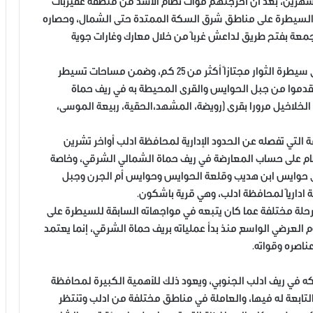
شهرين، بعد أن أخرجتهم قوات نظام الأسد من منطقة عقيربات
 وبعد انتهاء النظام من السيطرة على مناطق شرق السكة الممتدة حتى الشمال، وحصاره
جمعة بفتح طريق لداعش غرباً من خلال معارك وغارات جوية
وأضاف نفس المصدر، أن تنظيم داعش عبر باتجاه مناطق سيطرة الثوار مجتازاً أكثر من 25 كم، وضمن مساحات تسيطر
تقدموا من جبل الحوايس والقرى المحيطة به في ريف حماة
 الخلاخيل مرورا بقرى (رويضة، المشهد،الحقية، ربيعة الموسى،
لتي تفصله عن الحدود الإدارية لمحافظة ادلب أواخر تشرين
نظام على حساب المعارضة في ريف حماة الشمالي الشرقي، وخاصة
ى حوايس ابن هديب وقلعة الحوايس وحوايس أم الجرن وجبل
ادارياً لمحافظة ادلب، وهي قرية باشكون.
حلة مختلفة عما كان يتبعه في مواجهاته السابقة للسيطرة على
 العرضي الواسع منذ بدأ عملياته بريف حماة الشرقي، إنما يعتمد
ناصره وقواته.
كه في ريف ادلب الجنوبي، ويعود ذلك للأهمية الكبيرة لمحافظة
 التابعة له فيها، والعاملة في مناطق مختلفة من ادلب وتنتظر