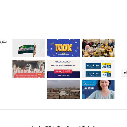
صور من ادلب
أتبع
تغريد
ام