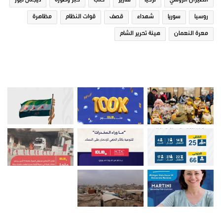
الطيران الروسي
تركيا
تقارير
حلب
خبر وصورة
ديجتال نيوز
روسيا
سوريا
شهداء
قصف
قوات النظام
مظاهرة
معرة النعمان
هيئة تحرير الشام
صور من ادلب