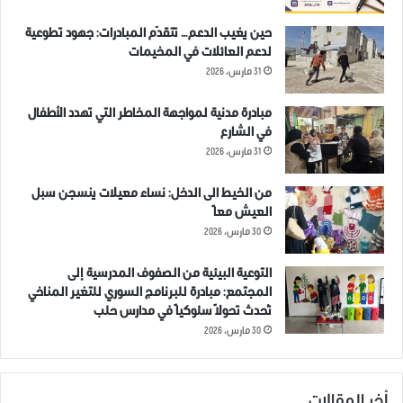
في "مقالات"
في "مقالات"
حين يغيب الدعم… تتقدّم المبادرات: جهود تطوعية
لدعم العائلات في المخيمات
31 مارس، 2026
مبادرة مدنية لمواجهة المخاطر التي تهدد الأطفال
في الشارع
اتصالات لتسريع نقاط المراقبة
14 ديسمبر، 2018
31 مارس، 2026
في "مقالات"
من الخيط الى الدخل: نساء معيلات ينسجن سبل
العيش معاً
30 مارس، 2026
التوعية البيئية من الصفوف المدرسية إلى
المجتمع: مبادرة للبرنامج السوري للتغير المناخي
تُحدث تحولاً سلوكياً في مدارس حلب
30 مارس، 2026