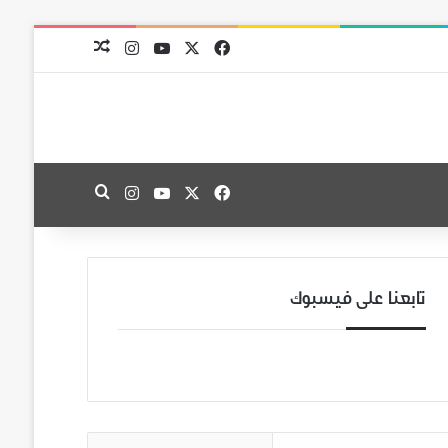
‫X
فيسبوك
‫YouTube
انستقرام
مقال عشوائي
‫X
فيسبوك
‫YouTube
انستقرام
بحث عن
تابعنا على فيسبوك