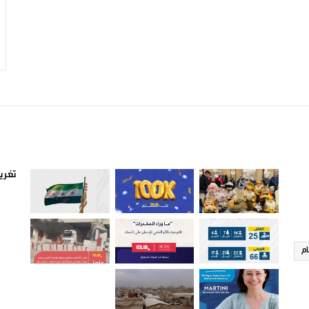
صور من ادلب
أتبع
تغريد
ام