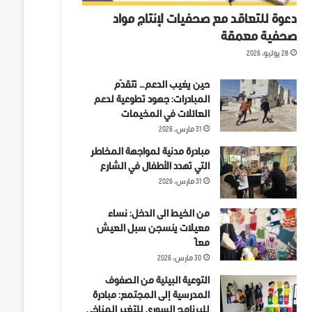
دعوة للتعاقد مع صحفيات لإنتاج مواد
صحفية معمقة
28 يوليو، 2026
حين يغيب الدعم… تتقدّم
المبادرات: جهود تطوعية لدعم
العائلات في المخيمات
31 مارس، 2026
مبادرة مدنية لمواجهة المخاطر
التي تهدد الأطفال في الشارع
31 مارس، 2026
من الخيط الى الدخل: نساء
معيلات ينسجن سبل العيش
معاً
30 مارس، 2026
التوعية البيئية من الصفوف
المدرسية إلى المجتمع: مبادرة
للبرنامج السوري للتغير المناخي