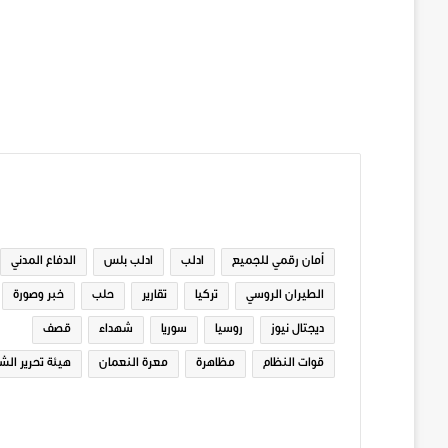
الوسوم
أمان رقمي للجميع
ادلب
ادلب بلس
الدفاع المدني
الطيران الروسي
تركيا
تقارير
حلب
خبر وصورة
ديجتال نيوز
روسيا
سوريا
شهداء
قصف
قوات النظام
مظاهرة
معرة النعمان
هيئة تحرير الش