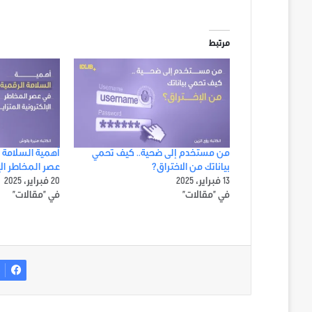
مرتبط
من مستخدم إلى ضحية.. كيف تحمي
أهمية السلامة 
بياناتك من الاختراق؟
عصر المخاطر الإ
13 فبراير، 2025
20 فبراير، 2025
في "مقالات"
في "مقالات"
ف