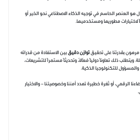
ل هو العنصر الحاسم في توجيه الذكاء الاصطناعي نحو الخير أو
اً لاختيارات مطوريها ومستخدميها.
مرهون بقدرتنا على تحقيق
توازن دقيق
بين الاستفادة من قدراته
يتطلب ذلك تعاوناً دولياً فعّالاً، وتحديثاً مستمراً للتشريعات،
والمسؤول للتكنولوجيا الذكية.
ءنا الرقمي، أو ثغرة خطيرة تهدد أمننا وخصوصيتنا — والاختيار
.