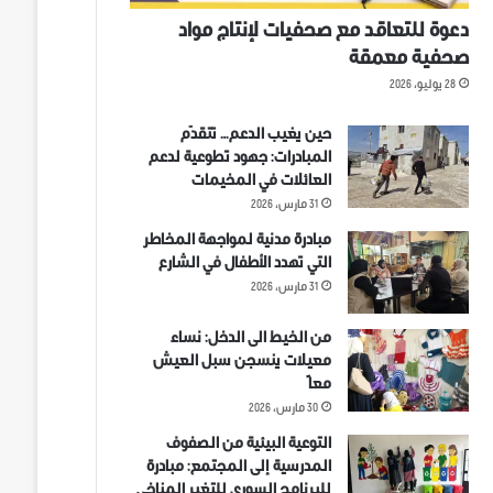
دعوة للتعاقد مع صحفيات لإنتاج مواد
صحفية معمقة
28 يوليو، 2026
حين يغيب الدعم… تتقدّم
المبادرات: جهود تطوعية لدعم
العائلات في المخيمات
31 مارس، 2026
مبادرة مدنية لمواجهة المخاطر
التي تهدد الأطفال في الشارع
31 مارس، 2026
من الخيط الى الدخل: نساء
معيلات ينسجن سبل العيش
معاً
30 مارس، 2026
التوعية البيئية من الصفوف
المدرسية إلى المجتمع: مبادرة
للبرنامج السوري للتغير المناخي