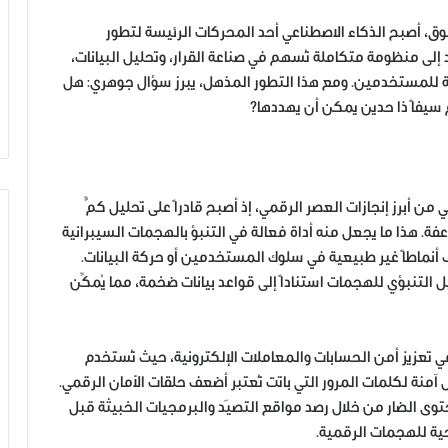
ق، أصبح الذكاء الاصطناعي أحد المحركات الرئيسة لتطور
 إلى منظومة متكاملة تُسهم في صناعة القرار، وتحليل البيانات،
ومية للمستخدمين. ومع هذا التطور المذهل، يبرز سؤال جوهري: هل
 سيفاً ذا حدين يمكن أن يهددها؟
من أبرز إنجازات العصر الرقمي، إذ أصبح قادراً على تحليل كمٍّ
فة. هذا ما يجعل منه أداة فعالة في التنبؤ بالهجمات السيبرانية
أنماطاً غير طبيعية في سلوك المستخدمين أو حركة البيانات.
تعتمد أنظمة مثل Cylance على التحليل التنبؤي للهجمات استناداً إلى قواعد بيانات ضخمة، مما يُمكِّن
ي تعزيز أمن الحسابات والمعاملات الإلكترونية، حيث تُستخدم
ل آمنة لكلمات المرور التي باتت تُعتبر أضعف حلقات الأمان الرقمي.
وى الضار من خلال رصد مواقع التصيّد والبرمجيات الخبيثة قبل
ة للهجمات الرقمية.