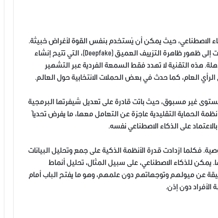
اء الاصطناعي، حيث يمكن أن يُستخدم بنفس القوة لأغراض خبيثة.
فالتقنيات التي تُمكِّن من تحليل الصور والفيديوهات قادت إلى ظهور ظاهرة التزييف العميق (Deepfake)، التي تتيح إنشاء
لة. هذه التقنية لا تهدد فقط السمعة الفردية عبر التشهير
في الرأي العام، كما حدث في بعض الحملات الانتخابية حول العالم.
 مستوى غير مسبوق، حيث باتت قادرة على تعديل شيفرتها البرمجية
نظمة الحماية التقليدية عاجزة عن التعامل معها، ما يفرض تحدياً
الاعتماد على الذكاء الاصطناعي نفسه.
صية. فكلما ازدادت قدرة الأنظمة الذكية على جمع وتحليل البيانات
 يمكن للذكاء الاصطناعي، على سبيل المثال، تحليل أنماط
 عن ميولهم وتوجهاتهم دون علمهم، وهو ما يفتح الباب أمام
 الأفراد دون إذن.