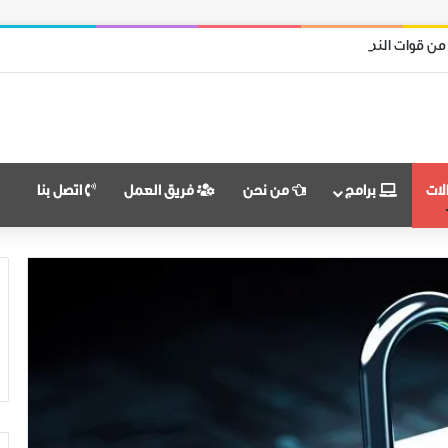
 من قوات النظام وميليشياته
لات
برامج
من نحن
فريق العمل
اتصل بنا