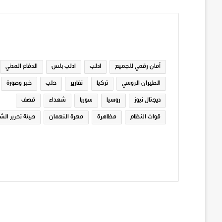
الوسوم
أمان رقمي للجميع
ادلب
ادلب بلس
الدفاع المدني
الطيران الروسي
تركيا
تقارير
حلب
خبر وصورة
ديجتال نيوز
روسيا
سوريا
شهداء
قصف
قوات النظام
مظاهرة
معرة النعمان
هيئة تحرير الش