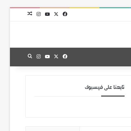
‫X
فيسبوك
‫YouTube
انستقرام
مقال عشوائي
‫X
فيسبوك
‫YouTube
انستقرام
بحث عن
تابعنا على فيسبوك