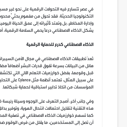
في عصر تتسارع فيه التحولات الرقمية على نحو غير مسبو
التكنولوجيا الحديثة. فقد تحوّل من مفهومٍ بحثيٍّ محدود
وإدارة المخاطر، بل وتمتد تأثيراته إلى عمق الحياة الي
يشكل الذكاء الاصطناعي درعاً يحمي السلامة الرقمية، أم
الذكاء الاصطناعي كدرع للحماية الرقمية
تُعدّ تطبيقات الذكاء الاصطناعي في مجال الأمن السيبراني 
هائل من البيانات بسرعة تفوق قدرات البشر أضعافاً مضاع
قبل وقوعها، بفضل خوارزميات التعلم الآلي التي تكتشف 
على سبيل المثال، 
المؤسسات من اتخاذ تدابير استباقية لحماية شبكاتها.
وفي جانبٍ آخر، أصبح التعرف على الوجوه وسيلة رئيسة ف
هذه التقنية لتقليل احتمالات انتحال الهوية، وتوفير بدائ
كما تسهم خوارزميات الذكاء الاصطناعي في تصفية المحت
أن تصل إلى المستخدمين، ما يقلل من فرص الوقوع ضحي