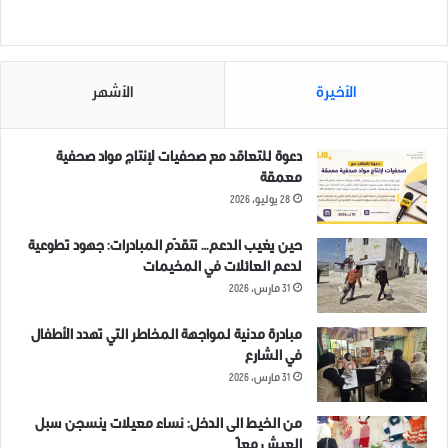
شارك هذا الموضوع:
الأخيرة
الأشهر
دعوة للتعاقد مع صحفيات لإنتاج مواد صحفية
معمقة
مرتبط
28 يوليو، 2026
حين يغيب الدعم… تتقدّم المبادرات: جهود تطوعية
لدعم العائلات في المخيمات
31 مارس، 2026
قصف مدفعي مستمر على قرى
ملخص أحداث يوم الأحد 10-11-
مبادرة مدنية لمواجهة المخاطر التي تهدد الأطفال
وبلدات ريف ادلب الجنوبي
2019 في مدينة ادلب وريفها
في الشارع
الشرقي وحماة الشمالي
11 نوفمبر، 2019
31 مارس، 2026
4 فبراير، 2019
في "تقارير"
في "مقالات"
من الخيط الى الدخل: نساء معيلات ينسجن سبل
قوات النظام تستهدف الأراض
العيش معاً