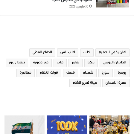
سلوكياً في مدارس حلب
30 مارس، 2026
الوسوم
أمان رقمي للجميع
ادلب
ادلب بلس
الدفاع المدني
الطيران الروسي
تركيا
تقارير
حلب
خبر وصورة
ديجتال نيوز
روسيا
سوريا
شهداء
قصف
قوات النظام
مظاهرة
معرة النعمان
هيئة تحرير الشام
صور من ادلب