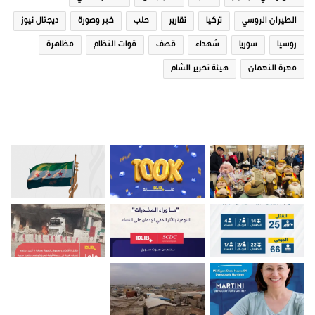
الطيران الروسي
تركيا
تقارير
حلب
خبر وصورة
ديجتال نيوز
روسيا
سوريا
شهداء
قصف
قوات النظام
مظاهرة
معرة النعمان
هيئة تحرير الشام
صور من ادلب