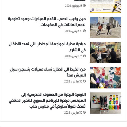
معمقة
28 يوليو، 2026
حين يغيب الدعم… تتقدّم المبادرات: جهود تطوعية
لدعم العائلات في المخيمات
مرتبط
31 مارس، 2026
مبادرة مدنية لمواجهة المخاطر التي تهدد الأطفال
في الشارع
31 مارس، 2026
مقتل مدنيين اثنين وإصابة 15
ملخص أحداث يوم الجمعة 8-11-
من الخيط الى الدخل: نساء معيلات ينسجن سبل
آخرين بقصف على ريف إدلب
2019 في مدينة ادلب وريفها.
العيش معاً
1 ديسمبر، 2019
8 نوفمبر، 2019
في "مقالات"
في "غير مصنف"
30 مارس، 2026
التوعية البيئية من الصفوف المدرسية إلى
المجتمع: مبادرة للبرنامج السوري للتغير المناخي
تُحدث تحولاً سلوكياً في مدارس حلب
30 مارس، 2026
مقتل 3 مدنيين وإصابة 11 آخرين
بقصف على ريف إدلب