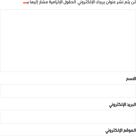
لن يتم نشر عنوان بريدك الإلكتروني.
الحقول الإلزامية مشار إليها بـ
*
ا
ل
ت
شارك هذا الموضوع:
ع
ل
ي
ق
مرتبط
*
الاسم
البريد الإلكتروني
سجون النصرة
الحرية للطالبة فاطمة ادريس
14 ديسمبر، 2018
ولجميع الطلاب المعتقلين
في "بوسترات"
خلف قضبان الظلم.
الموقع الإلكتروني
14 ديسمبر، 2018