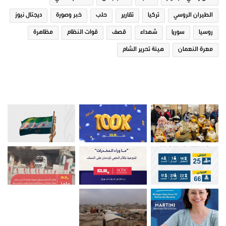
الطيران الروسي
تركيا
تقارير
حلب
خبر وصورة
ديجتال نيوز
روسيا
سوريا
شهداء
قصف
قوات النظام
مظاهرة
معرة النعمان
هيئة تحرير الشام
صور من ادلب