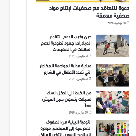
دعوة للتعاقد مع صحفيات لإنتاج مواد
صحفية معمقة
28 يوليو، 2026
حين يغيب الدعم… تتقدّم
المبادرات: جهود تطوعية لدعم
العائلات في المخيمات
31 مارس، 2026
مبادرة مدنية لمواجهة المخاطر
التي تهدد الأطفال في الشارع
31 مارس، 2026
من الخيط الى الدخل: نساء
معيلات ينسجن سبل العيش
معاً
30 مارس، 2026
التوعية البيئية من الصفوف
المدرسية إلى المجتمع: مبادرة
للبرنامج السوري للتغير المناخي