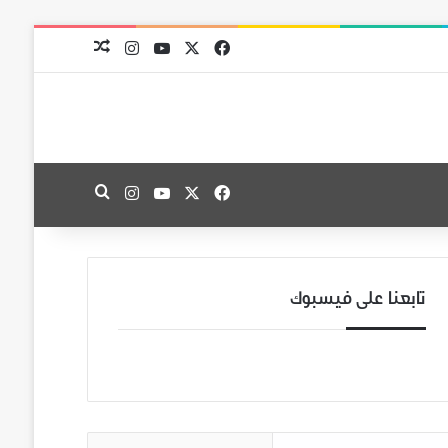
‫X
فيسبوك
‫YouTube
انستقرام
مقال عشوائي
‫X
فيسبوك
‫YouTube
انستقرام
بحث عن
تابعنا على فيسبوك