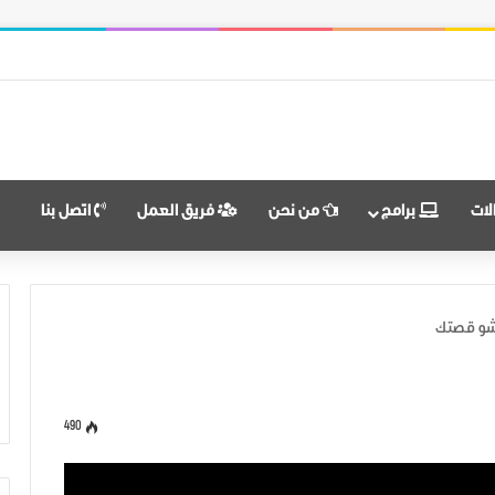
 النضال ووحدة الهدف
لات
برامج
من نحن
فريق العمل
اتصل بنا
 شو قصتك
490