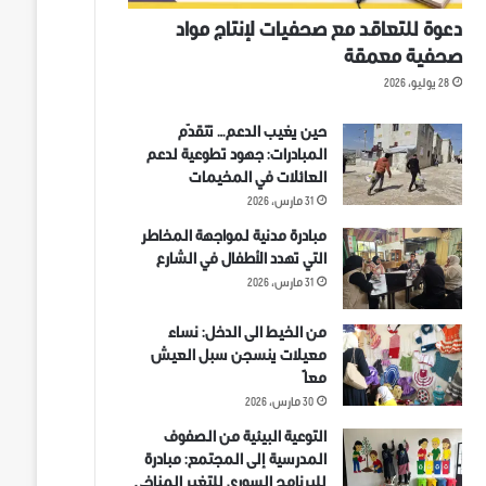
دعوة للتعاقد مع صحفيات لإنتاج مواد
صحفية معمقة
28 يوليو، 2026
حين يغيب الدعم… تتقدّم
المبادرات: جهود تطوعية لدعم
العائلات في المخيمات
31 مارس، 2026
مبادرة مدنية لمواجهة المخاطر
التي تهدد الأطفال في الشارع
31 مارس، 2026
من الخيط الى الدخل: نساء
معيلات ينسجن سبل العيش
معاً
30 مارس، 2026
التوعية البيئية من الصفوف
المدرسية إلى المجتمع: مبادرة
للبرنامج السوري للتغير المناخي