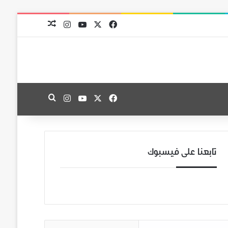
‫X
فيسبوك
‫YouTube
انستقرام
مقال عشوائي
‫X
فيسبوك
‫YouTube
انستقرام
بحث عن
تابعنا على فيسبوك