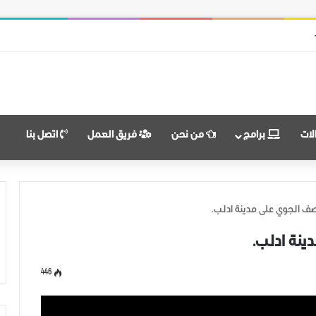
 النضال ووحدة الهدف
لات
برامج
من نحن
فريق العمل
اتصل بنا
صف الجوي على مدينة ادلب.
ينة ادلب.
446