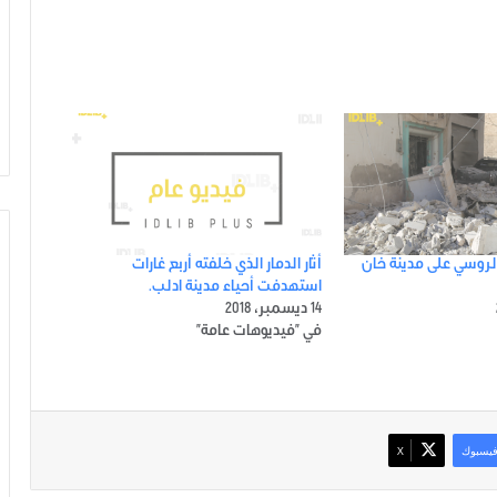
روسي على مدينة خان
أثار الدمار الذي خلفته أربع غارات
استهدفت أحياء مدينة ادلب.
14 ديسمبر، 2018
في "فيديوهات عامة"
يسبوك
‫X