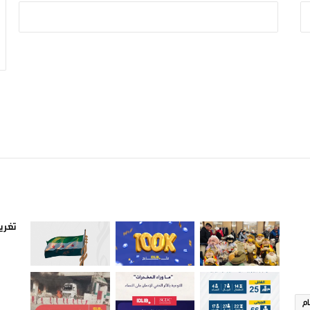
صور من ادلب
أتبع
تغريد
ام