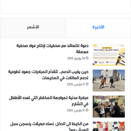
في "فيديوهات عامة"
الأهلي
30 نوفمبر، 2021
في "ديجتال نيوز"
الأخيرة
الأشهر
دعوة للتعاقد مع صحفيات لإنتاج مواد صحفية
معمقة
مستقبل سوري آمن مقوماته
28 يوليو، 2026
سلم أهلي مجتمعي مبني على
تطبيقات العدالة الانتقالية
1 أكتوبر، 2021
حين يغيب الدعم… تتقدّم المبادرات: جهود تطوعية
في "فيديوهات عامة"
لدعم العائلات في المخيمات
31 مارس، 2026
مبادرة مدنية لمواجهة المخاطر التي تهدد الأطفال
السلم الأهلي
سوريا
في الشارع
31 مارس، 2026
من الخيط الى الدخل: نساء معيلات ينسجن سبل
العيش معاً