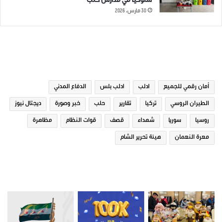
سلوكياً في مدارس حلب
30 مارس، 2026
الوسوم
أمان رقمي للجميع
ادلب
ادلب بلس
الدفاع المدني
الطيران الروسي
تركيا
تقارير
حلب
خبر وصورة
ديجتال نيوز
روسيا
سوريا
شهداء
قصف
قوات النظام
مظاهرة
معرة النعمان
هيئة تحرير الشام
صور من ادلب