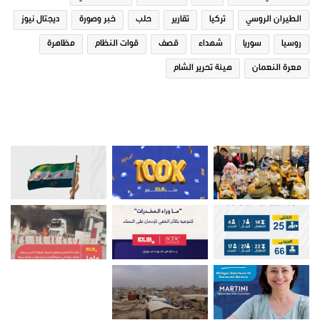
الطيران الروسي
تركيا
تقارير
حلب
خبر وصورة
ديجتال نيوز
روسيا
سوريا
شهداء
قصف
قوات النظام
مظاهرة
معرة النعمان
هيئة تحرير الشام
صور من ادلب