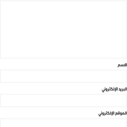
ا
ل
شارك هذا الموضوع:
ت
ع
ل
ي
مرتبط
ق
*
الاسم
أنقذوا ما تبقى منا ..
هذا ما قاله الشهيد “حسن
البريد الإلكتروني
31 أغسطس، 2019
نحاس
في "بوسترات"
14 ديسمبر، 2018
في "بوسترات"
الموقع الإلكتروني