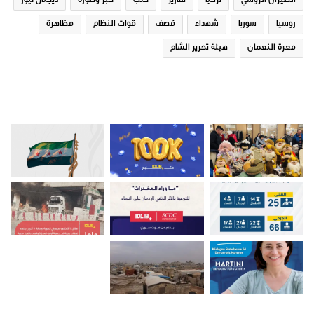
الطيران الروسي
تركيا
تقارير
حلب
خبر وصورة
ديجتال نيوز
روسيا
سوريا
شهداء
قصف
قوات النظام
مظاهرة
معرة النعمان
هيئة تحرير الشام
صور من ادلب