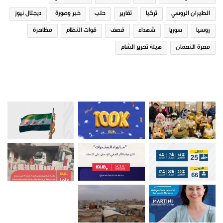
الطيران الروسي
تركيا
تقارير
حلب
خبر وصورة
ديجتال نيوز
روسيا
سوريا
شهداء
قصف
قوات النظام
مظاهرة
معرة النعمان
هيئة تحرير الشام
صور من ادلب