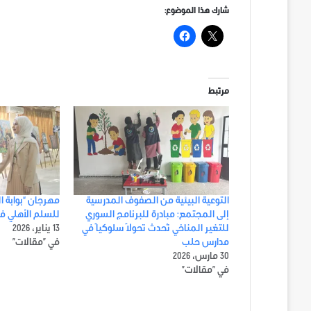
شارك هذا الموضوع:
مرتبط
التوعية البيئية من الصفوف المدرسية
مهرجان “بوابة ا
إلى المجتمع: مبادرة للبرنامج السوري
للسلم الأهلي ف
للتغير المناخي تُحدث تحولاً سلوكياً في
13 يناير، 2026
مدارس حلب
في "مقالات"
30 مارس، 2026
في "مقالات"