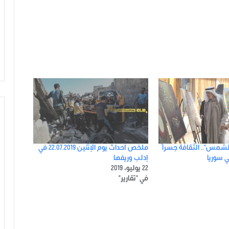
لشمس”.. الثقافة جسراً
ملخص أحداث يوم الإثنين 22.07.2019 في
ي سوريا
إدلب وريفها
22 يوليو، 2019
في "تقارير"