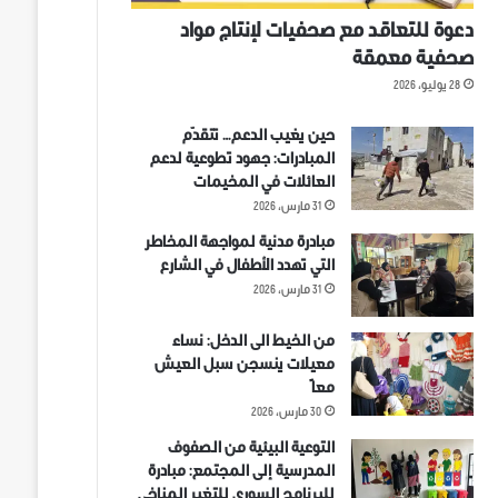
دعوة للتعاقد مع صحفيات لإنتاج مواد
صحفية معمقة
28 يوليو، 2026
حين يغيب الدعم… تتقدّم
المبادرات: جهود تطوعية لدعم
العائلات في المخيمات
31 مارس، 2026
مبادرة مدنية لمواجهة المخاطر
التي تهدد الأطفال في الشارع
31 مارس، 2026
من الخيط الى الدخل: نساء
معيلات ينسجن سبل العيش
معاً
30 مارس، 2026
التوعية البيئية من الصفوف
المدرسية إلى المجتمع: مبادرة
للبرنامج السوري للتغير المناخي