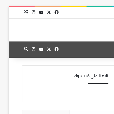
‫X
فيسبوك
‫YouTube
انستقرام
مقال عشوائي
‫X
فيسبوك
‫YouTube
انستقرام
بحث عن
تابعنا على فيسبوك