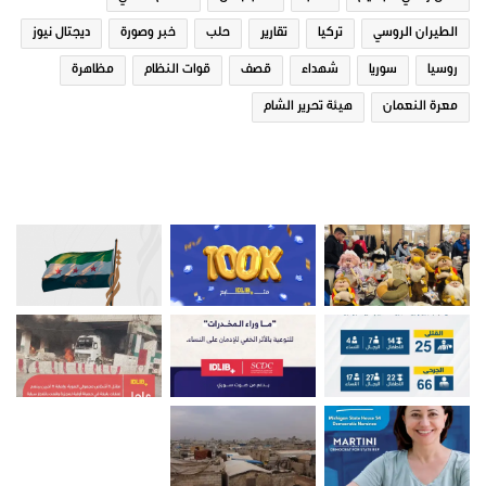
الطيران الروسي
تركيا
تقارير
حلب
خبر وصورة
ديجتال نيوز
روسيا
سوريا
شهداء
قصف
قوات النظام
مظاهرة
معرة النعمان
هيئة تحرير الشام
صور من ادلب