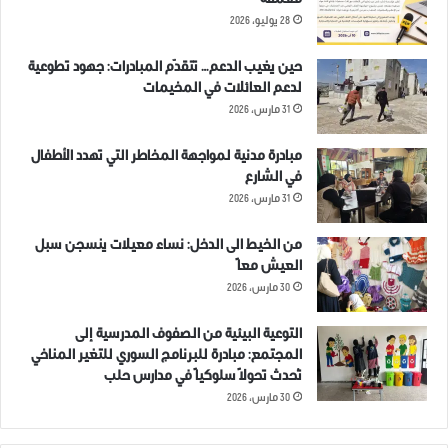
معمقة
28 يوليو، 2026
حين يغيب الدعم… تتقدّم المبادرات: جهود تطوعية
لدعم العائلات في المخيمات
31 مارس، 2026
ملخص أحداث يوم الاربعاء 20-11-
مقتل شخص وإصابة 3 أطفال
2019 في مدينة ادلب وريفها.
بقصف على ريف إدلب
مبادرة مدنية لمواجهة المخاطر التي تهدد الأطفال
21 نوفمبر، 2019
3 ديسمبر، 2019
في الشارع
في "مقالات"
في "مقالات"
31 مارس، 2026
من الخيط الى الدخل: نساء معيلات ينسجن سبل
العيش معاً
30 مارس، 2026
أول الطريق ثورة وآخره خيمة
التوعية البيئية من الصفوف المدرسية إلى
5 مارس، 2022
المجتمع: مبادرة للبرنامج السوري للتغير المناخي
في "مدونات ادلب بلس"
تُحدث تحولاً سلوكياً في مدارس حلب
30 مارس، 2026