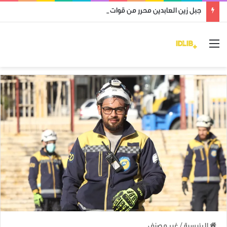
جبل زين العابدين محرر من قوات النظام وميليشياته
القائمة
الرئيسية
/
غير مصنف