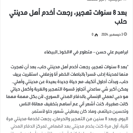
بعد 8 سنوات تهجير، رجعت أخدم أهل مدينتي
حلب
3 ديسمبر، 2024
0
ابراهيم علي حسن – متطوع في #الخوذ_البيضاء
“بعد 8 سنوات تهجير، رجعت أخدم أهل مدينتي حلب، بعد أن تهجرت
منها لمدينة إدلب قسراً بالباصات الخضر أنا وزملائي، استقريت بريف
حلب، وبدأت أحاول أتكيف مع حياة جديدة بعيدة عن مدينتي وأهلي..
يمكن أكبر شي ساعدني أتجاوز قسوة التهجير والغربة وأكمل حياتي
هو حبي لعملي الإنساني بالدفاع المدني السوري، لأن بكل مهمة مهما
كانت صغيرة، كنت أشعر أني عم أساهم بتخفيف معاناة الناس
وتحسين حياتهم، وهاد كان يعطيني شعور حلو لأستمر.
اليوم، وبعد 8 سنين من التهجير والحرمان، رجعت لخدمة مدينتي مرة
تانية، أول مرة كنت بخدم مدينتي بعد انضمامي لمركز الدفاع المدني