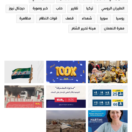
الطيران الروسي
تركيا
تقارير
حلب
خبر وصورة
ديجتال نيوز
روسيا
سوريا
شهداء
قصف
قوات النظام
مظاهرة
معرة النعمان
هيئة تحرير الشام
صور من ادلب