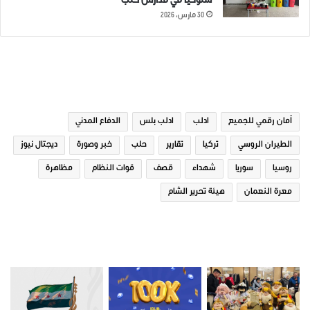
سلوكياً في مدارس حلب
30 مارس، 2026
الوسوم
أمان رقمي للجميع
ادلب
ادلب بلس
الدفاع المدني
الطيران الروسي
تركيا
تقارير
حلب
خبر وصورة
ديجتال نيوز
روسيا
سوريا
شهداء
قصف
قوات النظام
مظاهرة
معرة النعمان
هيئة تحرير الشام
صور من ادلب