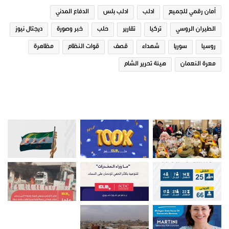
أمان رقمي للجميع
ادلب
ادلب بلس
الدفاع المدني
الطيران الروسي
تركيا
تقارير
حلب
خبر وصورة
ديجتال نيوز
روسيا
سوريا
شهداء
قصف
قوات النظام
مظاهرة
معرة النعمان
هيئة تحرير الشام
صور من ادلب