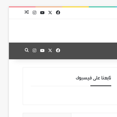
‫X
فيسبوك
‫YouTube
انستقرام
مقال عشوائي
‫X
فيسبوك
‫YouTube
انستقرام
بحث عن
تابعنا على فيسبوك