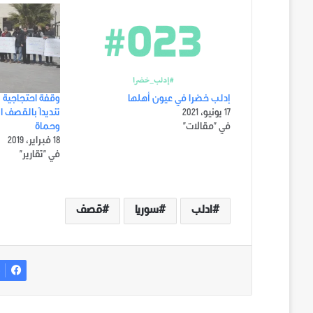
إدلب خضرا في عيون أهلها
وقفة احتجاجية 
17 يونيو، 2021
تنديداً بالقصف 
في "مقالات"
وحماة
18 فبراير، 2019
في "تقارير"
ادلب
سوريا
قصف
ف