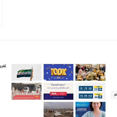
صور من ادلب
أتبع
تغريد
ام