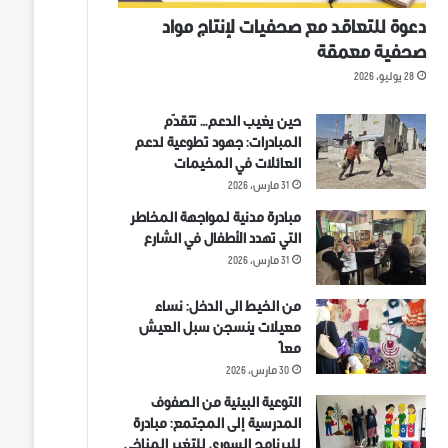
دعوة للتعاقد مع صحفيات لإنتاج مواد
صحفية معمقة
28 يوليو، 2026
حين يغيب الدعم… تتقدّم
المبادرات: جهود تطوعية لدعم
العائلات في المخيمات
31 مارس، 2026
مبادرة مدنية لمواجهة المخاطر
التي تهدد الأطفال في الشارع
31 مارس، 2026
من الخيط الى الدخل: نساء
معيلات ينسجن سبل العيش
معاً
30 مارس، 2026
التوعية البيئية من الصفوف
المدرسية إلى المجتمع: مبادرة
للبرنامج السوري للتغير المناخي