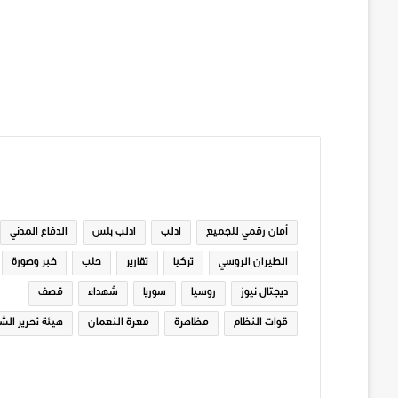
الوسوم
أمان رقمي للجميع
ادلب
ادلب بلس
الدفاع المدني
الطيران الروسي
تركيا
تقارير
حلب
خبر وصورة
ديجتال نيوز
روسيا
سوريا
شهداء
قصف
قوات النظام
مظاهرة
معرة النعمان
هيئة تحرير الش