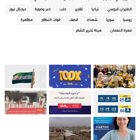
الطيران الروسي
تركيا
تقارير
حلب
خبر وصورة
ديجتال نيوز
روسيا
سوريا
شهداء
قصف
قوات النظام
مظاهرة
معرة النعمان
هيئة تحرير الشام
صور من ادلب