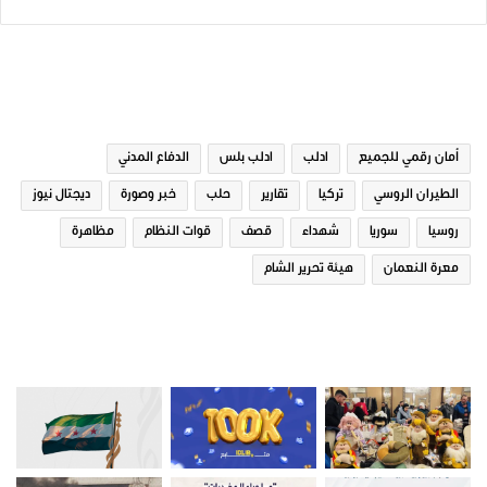
الوسوم
أمان رقمي للجميع
ادلب
ادلب بلس
الدفاع المدني
الطيران الروسي
تركيا
تقارير
حلب
خبر وصورة
ديجتال نيوز
روسيا
سوريا
شهداء
قصف
قوات النظام
مظاهرة
معرة النعمان
هيئة تحرير الشام
صور من ادلب