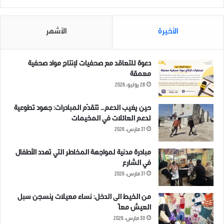
الأخيرة
الأشهر
قوات قسد تقصف الأحياء
شهداء وجرحى نتيجة قصف
دعوة للتعاقد مع صحفيات لإنتاج مواد صحفية
السكنية في مدينة عفرين
صاروخي على مدينة عفرين بريف
معمقة
بالصواريخ
حلب الشمالي
28 يوليو، 2026
12 يونيو، 2021
12 يونيو، 2021
في "اخبار عاجلة"
في "اخبار عاجلة"
حين يغيب الدعم… تتقدّم المبادرات: جهود تطوعية
لدعم العائلات في المخيمات
31 مارس، 2026
مبادرة مدنية لمواجهة المخاطر التي تهدد الأطفال
في الشارع
قصف مدفعي يستهدف الاحياء
31 مارس، 2026
السكنية في مدينة عفرين بريف
حلب الشمالي.
من الخيط الى الدخل: نساء معيلات ينسجن سبل
30 أغسطس، 2021
العيش معاً
في "اخبار عاجلة"
30 مارس، 2026