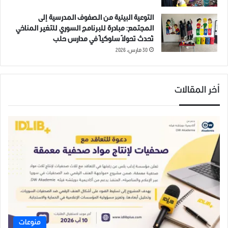
التوعية البيئية من الصفوف المدرسية إلى
سوريا
عفرين
قصف
المجتمع: مبادرة للبرنامج السوري للتغير المناخي
تُحدث تحولاً سلوكياً في مدارس حلب
30 مارس، 2026
أخر المقالات
منوعات