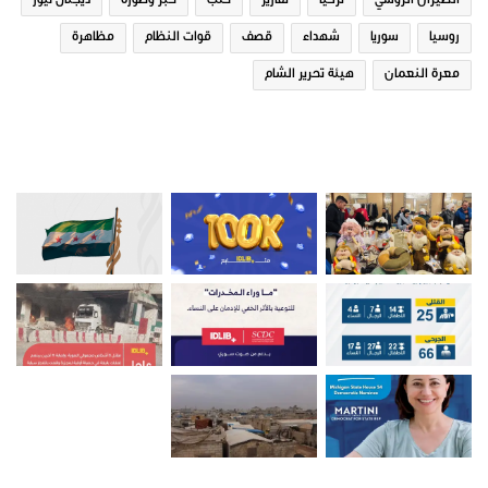
الطيران الروسي
تركيا
تقارير
حلب
خبر وصورة
ديجتال نيوز
روسيا
سوريا
شهداء
قصف
قوات النظام
مظاهرة
معرة النعمان
هيئة تحرير الشام
صور من ادلب