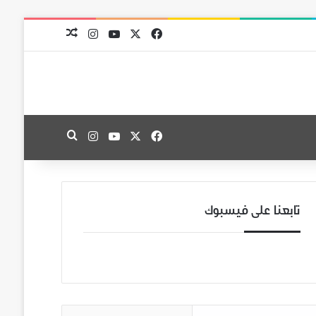
‫X
فيسبوك
‫YouTube
انستقرام
مقال عشوائي
‫X
فيسبوك
‫YouTube
انستقرام
بحث عن
تابعنا على فيسبوك