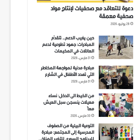
دعوة للتعاقد مع صحفيات لإنتاج مواد
صحفية معمقة
28 يوليو، 2026
حين يغيب الدعم… تتقدّم
المبادرات: جهود تطوعية لدعم
العائلات في المخيمات
31 مارس، 2026
مبادرة مدنية لمواجهة المخاطر
التي تهدد الأطفال في الشارع
31 مارس، 2026
من الخيط الى الدخل: نساء
معيلات ينسجن سبل العيش
معاً
30 مارس، 2026
التوعية البيئية من الصفوف
المدرسية إلى المجتمع: مبادرة
للبرنامج السوري للتغير المناخي