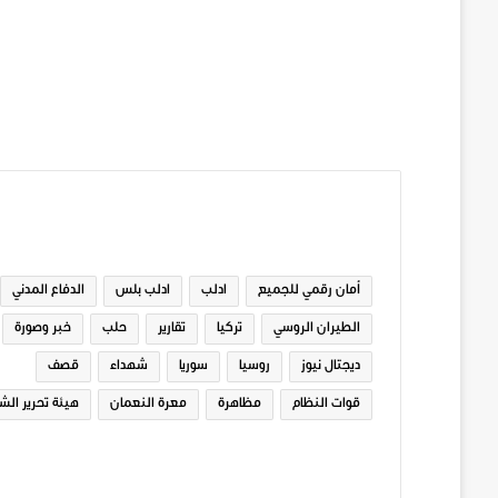
الوسوم
أمان رقمي للجميع
ادلب
ادلب بلس
الدفاع المدني
الطيران الروسي
تركيا
تقارير
حلب
خبر وصورة
ديجتال نيوز
روسيا
سوريا
شهداء
قصف
قوات النظام
مظاهرة
معرة النعمان
هيئة تحرير الش