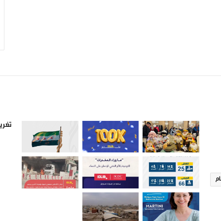
صور من ادلب
أتبع
تغريد
ام