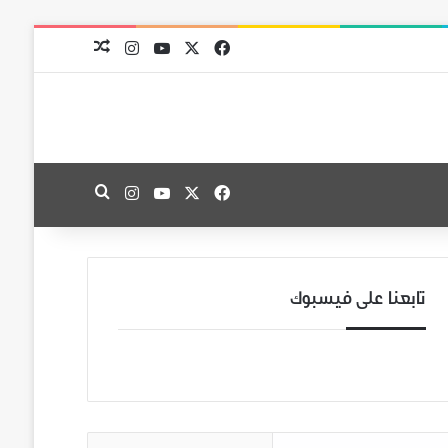
‫X
فيسبوك
‫YouTube
انستقرام
مقال عشوائي
‫X
فيسبوك
‫YouTube
انستقرام
بحث عن
تابعنا على فيسبوك