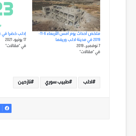
ملخص أحداث يوم أمس الأربعاء 6-11-
إدلب خضرا في ع
2019 في مدينة ادلب وريفها
17 يونيو، 2021
7 نوفمبر، 2019
في "مقالات"
في "مقالات"
ادلب
طبيب سوري
نازحين
ف