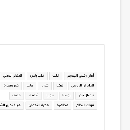
الوسوم
أمان رقمي للجميع
ادلب
ادلب بلس
الدفاع المدني
الطيران الروسي
تركيا
تقارير
حلب
خبر وصورة
ديجتال نيوز
روسيا
سوريا
شهداء
قصف
قوات النظام
مظاهرة
معرة النعمان
هيئة تحرير الش