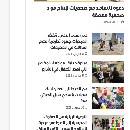
دعوة للتعاقد مع صحفيات لإنتاج مواد
صحفية معمقة
28 يوليو، 2026
حين يغيب الدعم… تتقدّم
المبادرات: جهود تطوعية لدعم
العائلات في المخيمات
31 مارس، 2026
مبادرة مدنية لمواجهة المخاطر
التي تهدد الأطفال في الشارع
31 مارس، 2026
من الخيط الى الدخل: نساء
معيلات ينسجن سبل العيش
معاً
30 مارس، 2026
التوعية البيئية من الصفوف
المدرسية إلى المجتمع: مبادرة
للبرنامج السوري للتغير المناخي