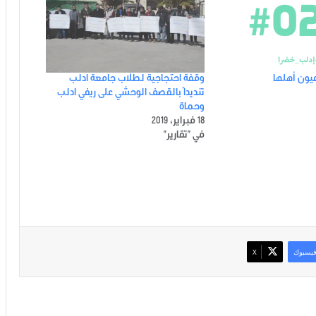
يون أهلها
وقفة احتجاجية لطلاب جامعة ادلب
تنديداً بالقصف الوحشي على ريفي ادلب
وحماة
18 فبراير، 2019
في "تقارير"
يسبوك
‫X