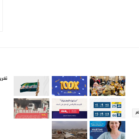
صور من ادلب
أتبع
تغريد
ام