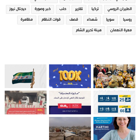
الطيران الروسي
تركيا
تقارير
حلب
خبر وصورة
ديجتال نيوز
قتلى وجرحى في منبج والقوات
روسيا
سوريا
شهداء
قصف
قوات النظام
مظاهرة
الأمريكية تشارك قسد في قمع
الاحتجاجات
معرة النعمان
هيئة تحرير الشام
1 يونيو، 2021
في "مقالات"
صور من ادلب