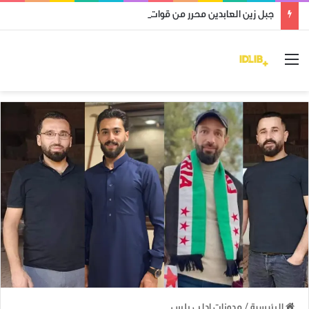
جبل زين العابدين محرر من قوات النظام وميليشياته
القائمة
الرئيسية
/
مدونات ادلب بلس