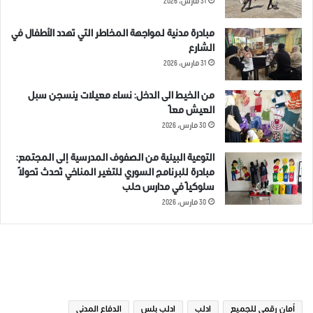
31 مارس، 2026
شارك هذا الموضوع:
مبادرة مدنية لمواجهة المخاطر التي تهدد الأطفال في
الشارع
31 مارس، 2026
من الخيط الى الدخل: نساء معيلات ينسجن سبل
مرتبط
العيش معاً
30 مارس، 2026
التوعية البيئية من الصفوف المدرسية إلى المجتمع:
مبادرة للبرنامج السوري للتغير المناخي تُحدث تحولاً
سلوكياً في مدارس حلب
مجريات الأحداث في الشمال
إعزاز بين الحياة والعودة… عيون
30 مارس، 2026
السوري ليوم الإثنين الموافق 25
تشتاق وأيادٍ تبحث عن بداية
شباط 2019
22 يناير، 2026
25 فبراير، 2019
في "مقالات"
في "مقالات"
الوسوم
أمان رقمي للجميع
ادلب
ادلب بلس
الدفاع المدني