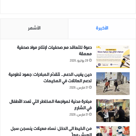
شارك هذا الموضوع:
الأخيرة
الأشهر
دعوة للتعاقد مع صحفيات لإنتاج مواد صحفية
معمقة
مرتبط
28 يوليو، 2026
حين يغيب الدعم… تتقدّم المبادرات: جهود تطوعية
لدعم العائلات في المخيمات
31 مارس، 2026
عيد الفطر المبارك
فريق إدلب بلس يتمنى لكم
مبادرة مدنية لمواجهة المخاطر التي تهدد الأطفال
4 يونيو، 2019
صياماً مباركاً، وفرجاً قريباً
في الشارع
في "صور عامة"
23 أبريل، 2020
31 مارس، 2026
في "بوسترات"
من الخيط الى الدخل: نساء معيلات ينسجن سبل
العيش معاً