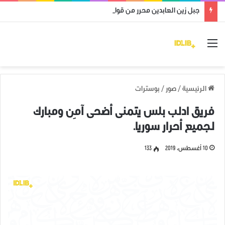
جبل زين العابدين محرر من قوات النظام وميليشياته
القائمة
الرئيسية
/
صور
/
بوسترات
فريق ادلب بلس يتمنى أضحى آمِن ومبارك
لجميع أحرار سوريا.
10 أغسطس، 2019
133