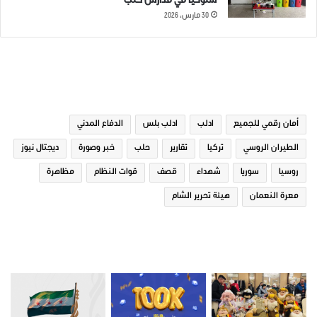
سلوكياً في مدارس حلب
30 مارس، 2026
الوسوم
أمان رقمي للجميع
ادلب
ادلب بلس
الدفاع المدني
الطيران الروسي
تركيا
تقارير
حلب
خبر وصورة
ديجتال نيوز
روسيا
سوريا
شهداء
قصف
قوات النظام
مظاهرة
معرة النعمان
هيئة تحرير الشام
صور من ادلب