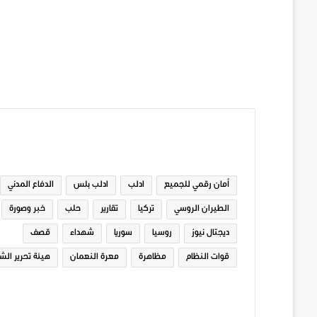
الوسوم
أمان رقمي للجميع
ادلب
ادلب بلس
الدفاع المدني
الطيران الروسي
تركيا
تقارير
حلب
خبر وصورة
ديجتال نيوز
روسيا
سوريا
شهداء
قصف
قوات النظام
مظاهرة
معرة النعمان
هيئة تحرير الش