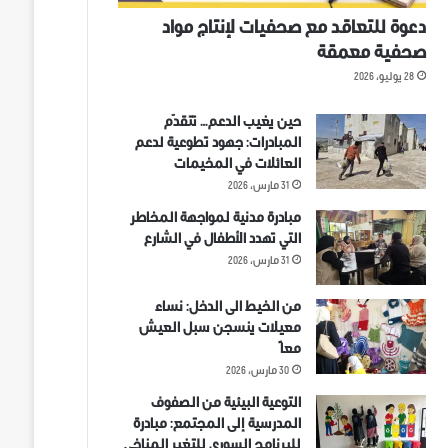
دعوة للتعاقد مع صحفيات لإنتاج مواد
صحفية معمقة
28 يوليو، 2026
حين يغيب الدعم… تتقدّم
المبادرات: جهود تطوعية لدعم
العائلات في المخيمات
31 مارس، 2026
مبادرة مدنية لمواجهة المخاطر
التي تهدد الأطفال في الشارع
31 مارس، 2026
من الخيط الى الدخل: نساء
معيلات ينسجن سبل العيش
معاً
30 مارس، 2026
التوعية البيئية من الصفوف
المدرسية إلى المجتمع: مبادرة
للبرنامج السوري للتغير المناخي