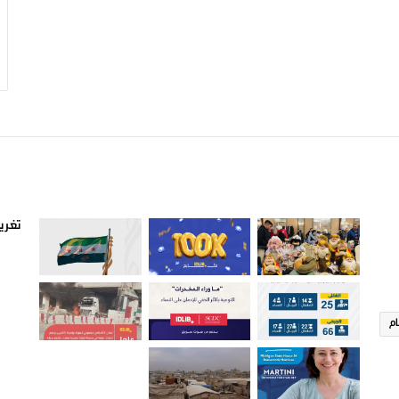
صور من ادلب
أتبع
تغريد
ام