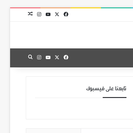
‫X
فيسبوك
‫YouTube
انستقرام
مقال عشوائي
‫X
فيسبوك
‫YouTube
انستقرام
بحث عن
تابعنا على فيسبوك